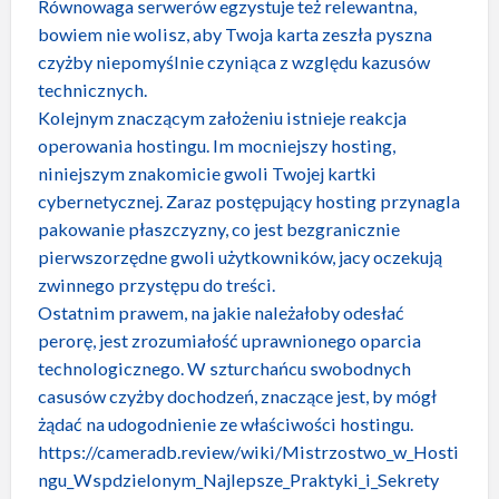
Równowaga serwerów egzystuje też relewantna,
bowiem nie wolisz, aby Twoja karta zeszła pyszna
czyżby niepomyślnie czyniąca z względu kazusów
technicznych.
Kolejnym znaczącym założeniu istnieje reakcja
operowania hostingu. Im mocniejszy hosting,
niniejszym znakomicie gwoli Twojej kartki
cybernetycznej. Zaraz postępujący hosting przynagla
pakowanie płaszczyzny, co jest bezgranicznie
pierwszorzędne gwoli użytkowników, jacy oczekują
zwinnego przystępu do treści.
Ostatnim prawem, na jakie należałoby odesłać
perorę, jest zrozumiałość uprawnionego oparcia
technologicznego. W szturchańcu swobodnych
casusów czyżby dochodzeń, znaczące jest, by mógł
żądać na udogodnienie ze właściwości hostingu.
https://cameradb.review/wiki/Mistrzostwo_w_Hosti
ngu_Wspdzielonym_Najlepsze_Praktyki_i_Sekrety