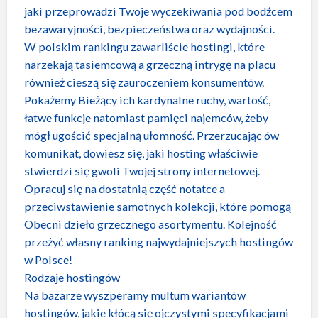
jaki przeprowadzi Twoje wyczekiwania pod bodźcem
bezawaryjności, bezpieczeństwa oraz wydajności.
W polskim rankingu zawarliście hostingi, które
narzekają tasiemcową a grzeczną intrygę na placu
również cieszą się zauroczeniem konsumentów.
Pokażemy Bieżący ich kardynalne ruchy, wartość,
łatwe funkcje natomiast pamięci najemców, żeby
mógł ugościć specjalną ułomność. Przerzucając ów
komunikat, dowiesz się, jaki hosting właściwie
stwierdzi się gwoli Twojej strony internetowej.
Opracuj się na dostatnią część notatce a
przeciwstawienie samotnych kolekcji, które pomogą
Obecni dzieło grzecznego asortymentu. Kolejność
przeżyć własny ranking najwydajniejszych hostingów
w Polsce!
Rodzaje hostingów
Na bazarze wyszperamy multum wariantów
hostingów, jakie kłócą się ojczystymi specyfikacjami