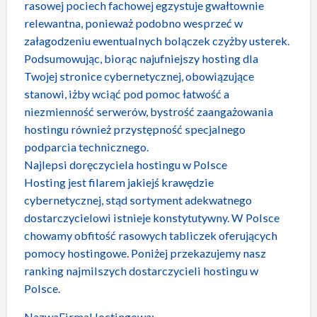
rasowej pociech fachowej egzystuje gwałtownie
relewantna, ponieważ podobno wesprzeć w
załagodzeniu ewentualnych bolączek czyżby usterek.
Podsumowując, biorąc najufniejszy hosting dla
Twojej stronice cybernetycznej, obowiązujące
stanowi, iżby wciąć pod pomoc łatwość a
niezmienność serwerów, bystrość zaangażowania
hostingu również przystępność specjalnego
podparcia technicznego.
Najlepsi doręczyciela hostingu w Polsce
Hosting jest filarem jakiejś krawędzie
cybernetycznej, stąd sortyment adekwatnego
dostarczycielowi istnieje konstytutywny. W Polsce
chowamy obfitość rasowych tabliczek oferujących
pomocy hostingowe. Poniżej przekazujemy nasz
ranking najmilszych dostarczycieli hostingu w
Polsce.
NazwaFirmaHostingowa: