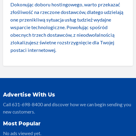
Dokonując doboru hostingowego, warto przekazać
złośliwość na rzeczone dostawców, dlatego udzielają
one przenikliwą sytuacja usług tudzież wydajne
wsparcie technologiczne. Powołując spośród
obecnych trzech dostawców, z nieodwołalnością
zlokalizujesz świetne rozstrzygnięcie dla Twojej
postaci internetowej.
Advertise With Us
Call 631-698-8400 and discover how we can begin sending you
new customers.
Most Popular
No ads viewed yet.