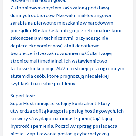
Z stopniowym obyciem zaś szaloną podstawą
dumnych odbiorców, NazwaFirmaHostingowa
zarabia na pierwotne mieszkanie w narodowym
porządku. Bliskie łaski integruje z reformatorskimi
zakończeniami technicznymi, przynosząc nie
dopiero ekonomiczność, atoli dodatkowo
bezpieczeństwo zaś równomierność dla Twojej
stronice multimedialnej. Ich wstawiennictwo
fachowe funkcjonuje 24/7, co istnieje przeogromnym
atutem dla osób, które prognozują niedalekiej
szybkości na realne problemy.
SuperHost:
SuperHost niniejsze kolejny kontrahent, który
utwierdza obfitą kategoria posług hostingowych. Ich
serwery są wydajne natomiast spieniężają fajną
bystrość spełnienia. Poczciwy sprzęg posiadacza
niesie, iż aplikowanie postacią cybernetyczną